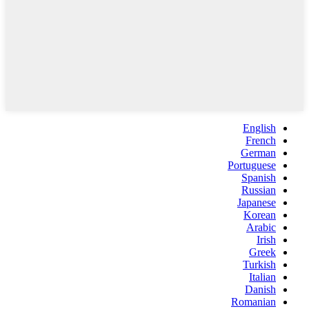
English
French
German
Portuguese
Spanish
Russian
Japanese
Korean
Arabic
Irish
Greek
Turkish
Italian
Danish
Romanian