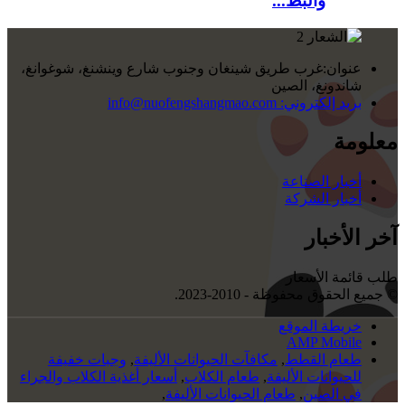
والبط...
عنوان:
غرب طريق شينغان وجنوب شارع وينشنغ، شوغوانغ،
شاندونغ، الصين
بريد إلكتروني:
info@nuofengshangmao.com
معلومة
أخبار الصناعة
أخبار الشركة
آخر الأخبار
طلب قائمة الأسعار
© جميع الحقوق محفوظة - 2010-2023.
خريطة الموقع
AMP Mobile
طعام القطط
,
مكافآت الحيوانات الأليفة
,
وجبات خفيفة
للحيوانات الأليفة
,
طعام الكلاب
,
أسعار أغذية الكلاب والجراء
في الصين
,
طعام الحيوانات الأليفة
,