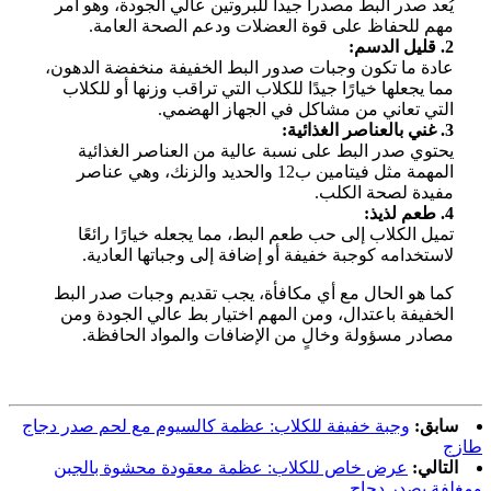
يُعد صدر البط مصدراً جيداً للبروتين عالي الجودة، وهو أمر
مهم للحفاظ على قوة العضلات ودعم الصحة العامة.
2. قليل الدسم:
عادة ما تكون وجبات صدور البط الخفيفة منخفضة الدهون،
مما يجعلها خيارًا جيدًا للكلاب التي تراقب وزنها أو للكلاب
التي تعاني من مشاكل في الجهاز الهضمي.
3. غني بالعناصر الغذائية:
يحتوي صدر البط على نسبة عالية من العناصر الغذائية
المهمة مثل فيتامين ب12 والحديد والزنك، وهي عناصر
مفيدة لصحة الكلب.
4. طعم لذيذ:
تميل الكلاب إلى حب طعم البط، مما يجعله خيارًا رائعًا
لاستخدامه كوجبة خفيفة أو إضافة إلى وجباتها العادية.
كما هو الحال مع أي مكافأة، يجب تقديم وجبات صدر البط
الخفيفة باعتدال، ومن المهم اختيار بط عالي الجودة ومن
مصادر مسؤولة وخالٍ من الإضافات والمواد الحافظة.
سابق:
وجبة خفيفة للكلاب: عظمة كالسيوم مع لحم صدر دجاج
طازج
التالي:
عرض خاص للكلاب: عظمة معقودة محشوة بالجبن
ومغلفة بصدر دجاج