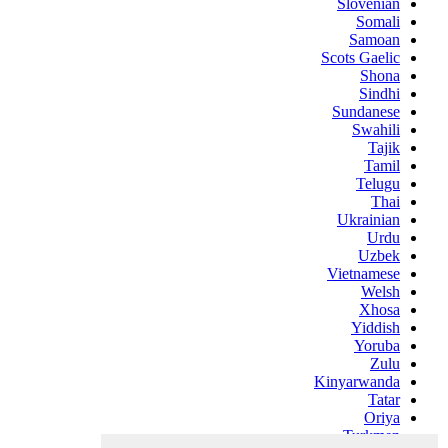
Slovenian
Somali
Samoan
Scots Gaelic
Shona
Sindhi
Sundanese
Swahili
Tajik
Tamil
Telugu
Thai
Ukrainian
Urdu
Uzbek
Vietnamese
Welsh
Xhosa
Yiddish
Yoruba
Zulu
Kinyarwanda
Tatar
Oriya
Turkmen