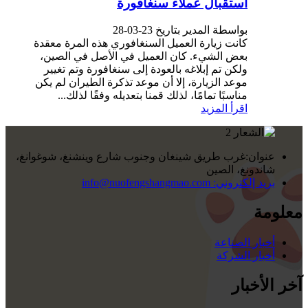
استقبال عملاء سنغافورة
بواسطة المدير بتاريخ 23-03-28
كانت زيارة العميل السنغافوري هذه المرة معقدة
بعض الشيء. كان العميل في الأصل في الصين،
ولكن تم إبلاغه بالعودة إلى سنغافورة وتم تغيير
موعد الزيارة، إلا أن موعد تذكرة الطيران لم يكن
مناسبًا تمامًا، لذلك قمنا بتعديله وفقًا لذلك...
اقرأ المزيد
عنوان:
غرب طريق شينغان وجنوب شارع وينشنغ، شوغوانغ،
شاندونغ، الصين
بريد إلكتروني:
info@nuofengshangmao.com
معلومة
أخبار الصناعة
أخبار الشركة
آخر الأخبار